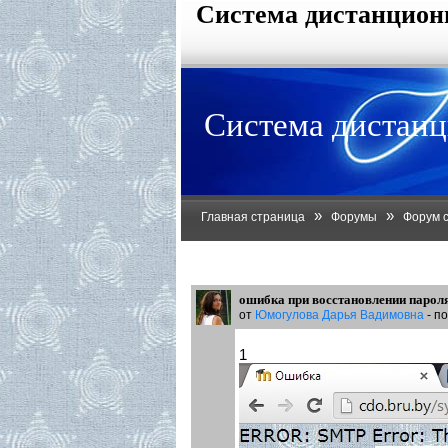
Система дистанцион
Система дистанц
»
»
Главная страница
Форумы
Форум 
ошибка при восстановлении парол
от
Юмогулова Дарья Вадимовна
- п
1