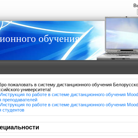
В
ионного обучения
бро пожаловать в систему дистанционного обучения Белорусско
ссийского университета!
Инструкция по работе в системе дистанционного обучения Mood
я преподавателей
Инструкция по работе в системе дистанционного обучения Mood
я студентов
ециальности