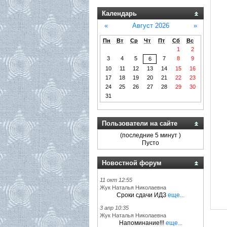
Календарь
«
Август 2026
»
Пн
Вт
Ср
Чт
Пт
Сб
Вс
1
2
3
4
5
7
8
9
6
10
11
12
13
14
15
16
17
18
19
20
21
22
23
24
25
26
27
28
29
30
31
Пользователи на сайте
(последние 5 минут )
Пусто
Новостной форум
11 окт 12:55
Жук Наталья Николаевна
Сроки сдачи ИДЗ
еще...
3 апр 10:35
Жук Наталья Николаевна
Напоминание!!!
еще...