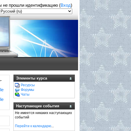
ы не прошли идентификацию (
Вход
)
Элементы курса
-
Ресурсы
le
Форумы
Чаты
le
Наступающие события
Не имеется никаких наступающих
событий
Перейти к календарю
...