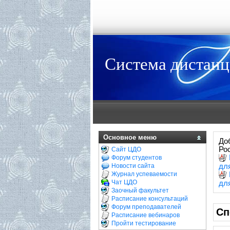
Система дистанц
Основное меню
До
Ро
Сайт ЦДО
Форум студентов
Новости сайта
дл
Журнал успеваемости
Чат ЦДО
дл
Заочный факультет
Расписание консультаций
Форум преподавателей
Сп
Расписание вебинаров
Пройти тестирование