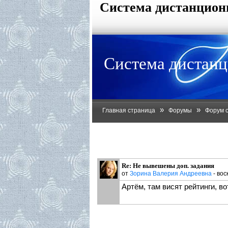
Система дистанцион
Система дистанц
»
»
Главная страница
Форумы
Форум 
Re: Не вывешены доп. задания
от
Зорина Валерия Андреевна
- вос
Артём, там висят рейтинги, в