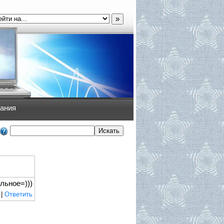
»
дания
льное=)))
|
Ответить