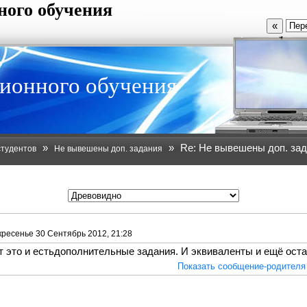
ного обучения
«
ионного обучения
»
»
Re: Не вывешены доп. за
студентов
Не вывешены доп. задания
кресенье 30 Сентябрь 2012, 21:28
от это и естьдополнительные задания. И эквиваленты и ещё оста
Показать сообщение-родителя