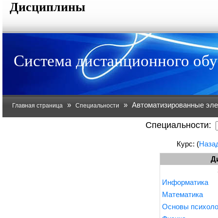
Дисциплины
Система дистанционного об
»
»
Автоматизированные эле
Главная страница
Специальности
Специальности:
Курс: (
Наза
Д
Информатика
Математика
Основы психолог